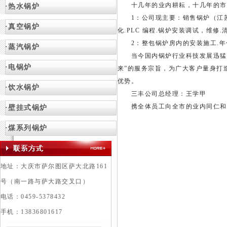
十几年的业内耕耘，十几年的市场
·热水锅炉
1：公司现主要：销售锅炉（江苏晨
·真空锅炉
化.PLC 编程.锅炉安装调试，维修
2：整包锅炉房内的安装施工.年包
·蒸汽锅炉
当今国内锅炉行业科技发展迅猛，
·电锅炉
来”的服务宗旨，为广大客户量身打
优势。
·饮水锅炉
三丰公司总经理：王学甲
携全体员工向全市的业内同仁和全
·壁挂式锅炉
·
煤系列锅炉
地址：大庆市萨尔图区萨大北路161
号（南一路与萨大路交叉口）
电话：0459-5378432
手机：13836801617